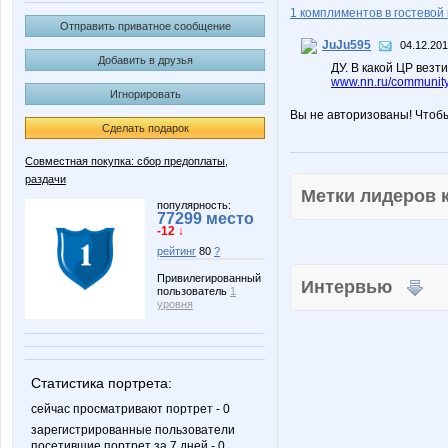
1 комплиментов в гостевой 
Отправить приватное сообщение
JuJu595
04.12.201
Добавить в друзья
ДУ. В какой ЦР везт
www.nn.ru/community
Игнорировать
Вы не авторизованы! Чтоб
Сделать подарок
Совместная покупка: сбор предоплаты,
раздачи
Метки лидеров
популярность:
77299 место
-12 ↓
рейтинг
80
?
Привилегированный
Интервью
пользователь
1
уровня
Статистика портрета:
сейчас просматривают портрет - 0
зарегистрированные пользователи
посетившие портрет за 7 дней - 0